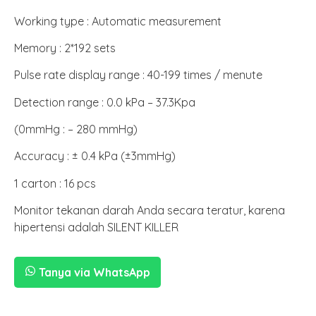
Working type : Automatic measurement
Memory : 2*192 sets
Pulse rate display range : 40-199 times / menute
Detection range : 0.0 kPa – 37.3Kpa
(0mmHg : – 280 mmHg)
Accuracy : ± 0.4 kPa (±3mmHg)
1 carton : 16 pcs
Monitor tekanan darah Anda secara teratur, karena
hipertensi adalah SILENT KILLER
Tanya via WhatsApp